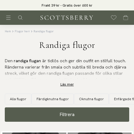
Frakt 39 kr - Gratis över 600 kr
Hem
Flugor herr
Randiga flugor
Randiga flugor
Den
randiga flugan
är tidlös och ger din outfit en stilfull touch.
Ränderna varierar från smala och subtila till breda och djärva
streck, vilket gör den randiga flugan passande för olika stilar
och tillfällen. För en mer enhetlig look så kan du matcha din
Läs mer
randiga fluga med en
randig näsduk
. Ett annat tips är att plocka
upp en färg i flugan och matcha med en enfärgad
näsduk
.
Alla flugor
Färdigknutna flugor
Oknutna flugor
Enfärgade f
Är du på jakt efter en
randig fluga
så har du kommit helt rätt. Vi
på Scottsberry erbjuder ett brett sortiment av randiga flugor i
Filtrera
alla tänkbara material, färger och prisklasser. Randiga flugor är
en utmärkt accessoar för dig som vill liva upp din outfit eller
uttrycka din personliga stil.