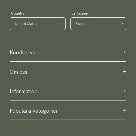
Country
Language
Kundservice
Kontakta oss
Köpinformation
Om oss
Om Scottsberry
Hållbarhet
Information
Integritetspolicy
Leverans
Om våra produkter
Retur & byte
Populära kategorier
Köpvillkor
Slipsar
Accessoarguide
Flugor