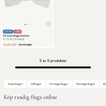
2-12 år
- 25%
Vit barnfluga Bexton
2–12 år | Bröllop
14.39 USD
19.19 USD
5
av
5
produkter
Sidenflugor
Ullflugor
Prickiga flugor
Randiga flugor
B
Köp randig fluga online