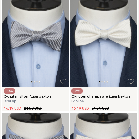
- 25%
- 25%
Oknuten silver fluga bexton
Oknuten champagne fluga bexton
Bröllop
Bröllop
16.19 USD
21.59 USD
16.19 USD
21.59 USD