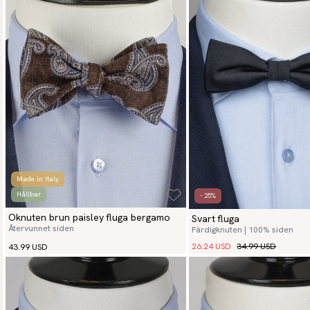
Made in Italy
Hållbar
- 25%
Oknuten brun paisley fluga bergamo
Svart fluga
Återvunnet siden
Färdigknuten | 100% siden
26.24 USD
34.99 USD
43.99 USD