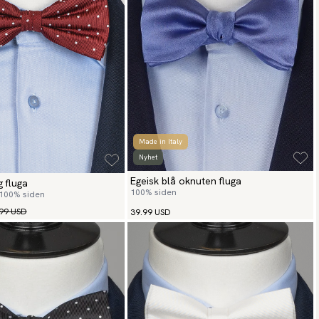
Made in Italy
Nyhet
Egeisk blå oknuten fluga
g fluga
100% siden
 100% siden
99 USD
39.99 USD