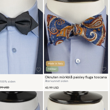
Made in Italy
Hållbar
Oknuten mörkblå paisley fluga toscana
Återvunnet siden
 100% siden
99 USD
43.99 USD