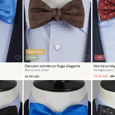
Made in Italy
Hållbar
- 25%
Oknuten mörkbrun fluga elegante
Vinröd pricki
Återvunnet siden
Färdigknuten |
19.49 USD
25.
43.99 USD