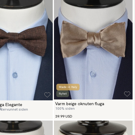
Made in Italy
Nyhet
Varm beige oknuten fluga
ga Elegante
100% siden
 Återvunnet siden
39.99 USD