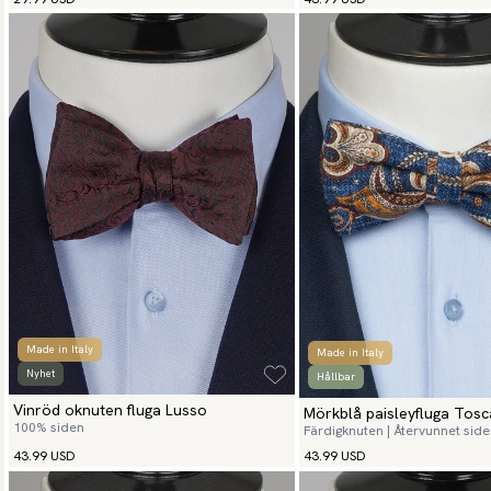
Made in Italy
Made in Italy
Nyhet
Hållbar
Vinröd oknuten fluga Lusso
Mörkblå paisleyfluga Tos
100% siden
Färdigknuten | Återvunnet sid
43.99 USD
43.99 USD