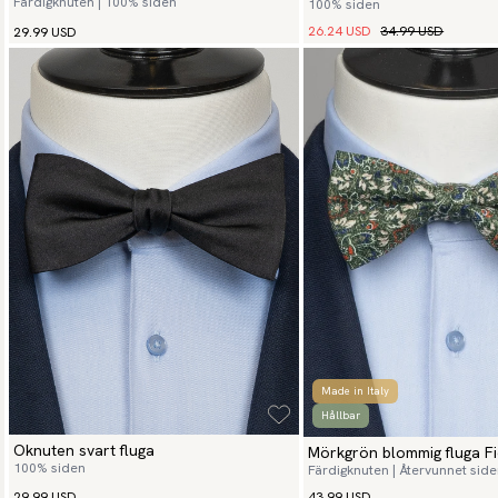
Färdigknuten | 100% siden
100% siden
26.24 USD
34.99 USD
29.99 USD
Made in Italy
Hållbar
Oknuten svart fluga
Mörkgrön blommig fluga Fi
100% siden
Färdigknuten | Återvunnet sid
29.99 USD
43.99 USD