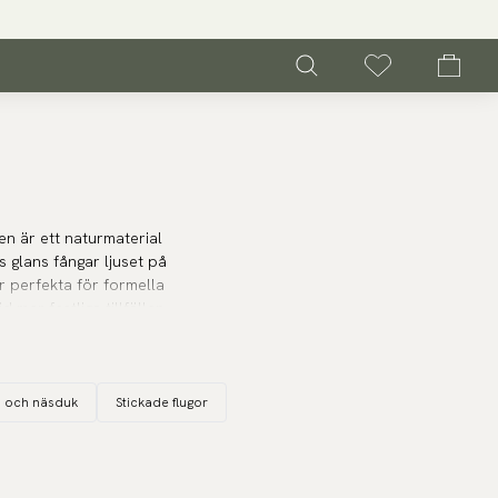
en är ett naturmaterial
s glans fångar ljuset på
 är perfekta för formella
 mer festliga tillfällen
ar knut till alla oknutna
a och näsduk
Stickade flugor
or.
Sidenflugan
är tidlös
s för en klassisk look.