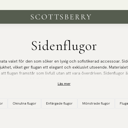
Frakt 39 kr - Gratis över 600 kr
Sidenflugor
imata valet för den som söker en lyxig och sofistikerad accessoar. Sid
jukhet, vilket ger flugan ett elegant och exklusivt utseende. Materialet
ör att flugan framstår som livfull utan att vara överdriven. Sidenflugor
galamiddagar och högtidliga ceremonier, men fungerar också utmärkt vid
Läs mer
ileer. Sidenets följsamhet gör det enkelt att knyta en snygg och hållb
enflugan till ett pålitligt val när du vill känna dig stilfull och välklädd.
or
Oknutna flugor
Enfärgade flugor
Mönstrade flugor
Flug
glans och mjuka textur är siden det mest klassiska materialet för flug
en. Matcha din fluga med en enfärgad
sidennäsduk
i samma tyg och nyan
pulära färdiga set med
fluga och näsduk
till ett rabatterat pris.