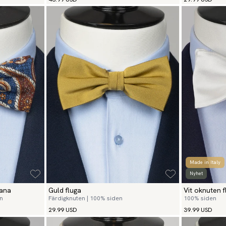
Made in Italy
Nyhet
cana
Guld fluga
Vit oknuten f
en
Färdigknuten | 100% siden
100% siden
29.99 USD
39.99 USD