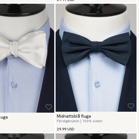
Midnattsblå fluga
luga
Färdigknuten | 100% siden
29.99 USD