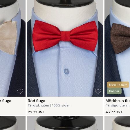
Made in Italy
Hållbar
 fluga
Röd fluga
Mörkbrun flu
Färdigknuten | 100% siden
Färdigknuten |
29.99 USD
43.99 USD