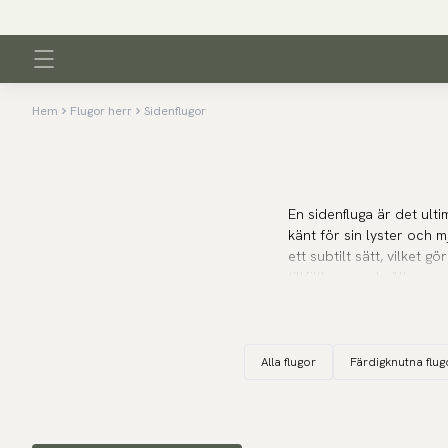
Hem
Flugor herr
Sidenflugor
En sidenfluga är det ult
känt för sin lyster och m
ett subtilt sätt, vilket g
tillfällen som bröllop, 
som nyårsfester eller jub
sidenflugor, vilket gör sid
Alla flugor
Färdigknutna flug
Med sin karakteristiska 
och passar alla tillfäll
Missa inte heller våra
po