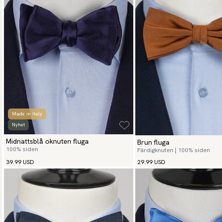
Made in Italy
Nyhet
Midnattsblå oknuten fluga
Brun fluga
100% siden
Färdigknuten | 100% siden
39.99 USD
29.99 USD