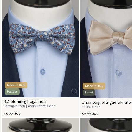
Made in Italy
Made in Italy
Hållbar
Nyhet
Blå blommig fluga Fiori
Champagnefärgad oknuten
Färdigknuten | Återvunnet siden
100% siden
43.99 USD
39.99 USD