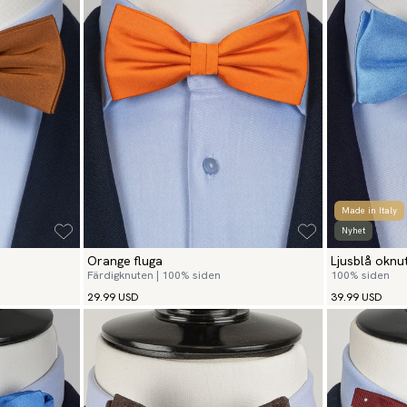
Made in Italy
Nyhet
Orange fluga
Ljusblå oknu
Färdigknuten | 100% siden
100% siden
29.99 USD
39.99 USD