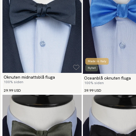
Made in Italy
Nyhet
Oknuten midnattsblå fluga
Oceanblå oknuten fluga
100% siden
100% siden
29.99 USD
39.99 USD