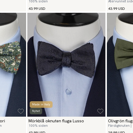
100% siden
Återvunnet sid
43.99 USD
43.99 USD
Made in Italy
Nyhet
ori
Mörkblå oknuten fluga Lusso
Olivgrön flug
en
100% siden
Färdigknuten |
43.99 USD
29.99 USD