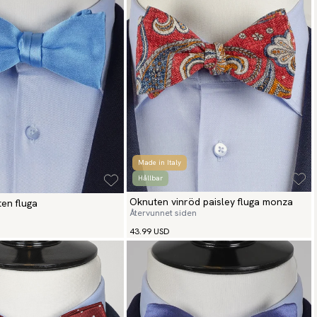
Made in Italy
Hållbar
Oknuten vinröd paisley fluga monza
ten fluga
Återvunnet siden
43.99 USD