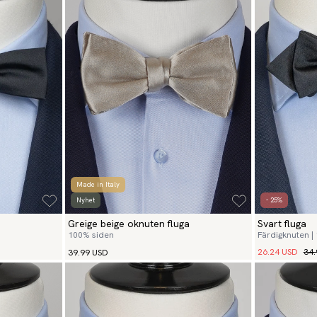
Made in Italy
Nyhet
- 25%
Greige beige oknuten fluga
Svart fluga
100% siden
Färdigknuten |
26.24 USD
34.
39.99 USD