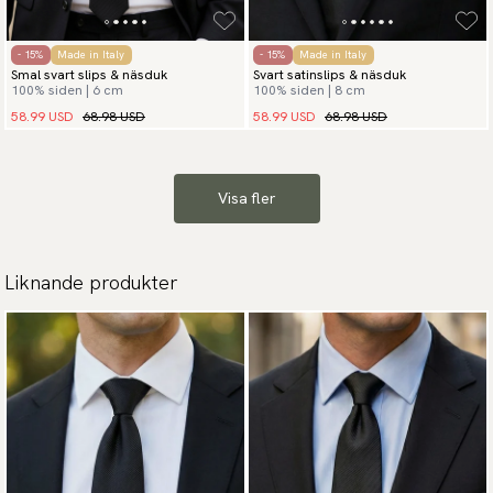
- 15%
Made in Italy
- 15%
Made in Italy
Smal svart slips & näsduk
Svart satinslips & näsduk
100% siden | 6 cm
100% siden | 8 cm
58.99 USD
68.98 USD
58.99 USD
68.98 USD
Visa fler
Liknande produkter