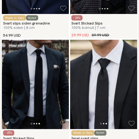
Made in Italy
Nyhet
- 25%
Svart slips siden grenadine
Svart Stickad Slips
100% siden | 8 cm
100% bomull | 7 cm
29.99 USD
39.99 USD
54.99 USD
- 25%
Made in Italy
Nyhet
Svart Stickad Slips
Smal svart slips