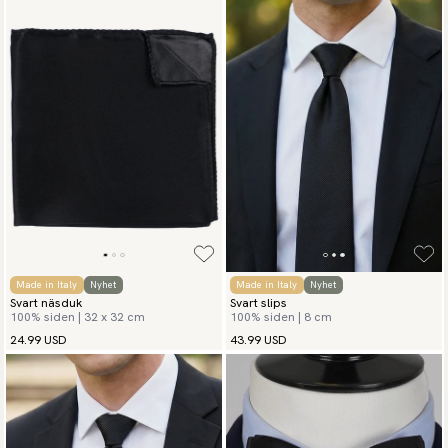
Made in Italy
Nyhet
Made in Italy
Nyhet
Svart näsduk
Svart slips
100% siden | 32 x 32 cm
100% siden | 8 cm
24.99 USD
43.99 USD