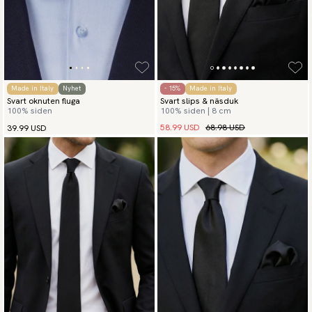
Made in Italy
Nyhet
- 15%
Made in Italy
Svart oknuten fluga
Svart slips & näsduk
100% siden
100% siden | 8 cm
58.99 USD
68.98 USD
39.99 USD