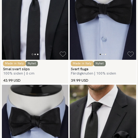
Made in Italy
Nyhet
Made in Italy
Nyhet
Smal svart slips
Svart fluga
100% siden | 6 cm
Färdigknuten | 100% siden
43.99 USD
39.99 USD