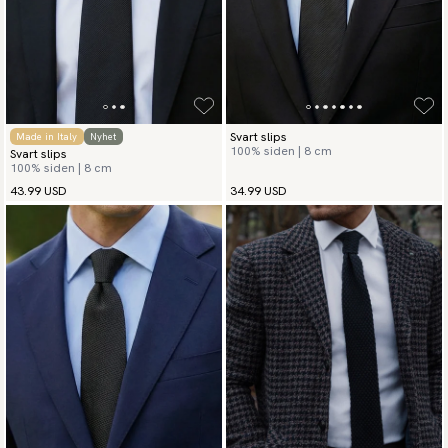
Svart slips
Made in Italy
Nyhet
100% siden | 8 cm
Svart slips
100% siden | 8 cm
43.99 USD
34.99 USD