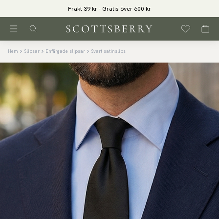
Frakt 39 kr - Gratis över 600 kr
Hem
Slipsar
Enfärgade slipsar
Svart satinslips