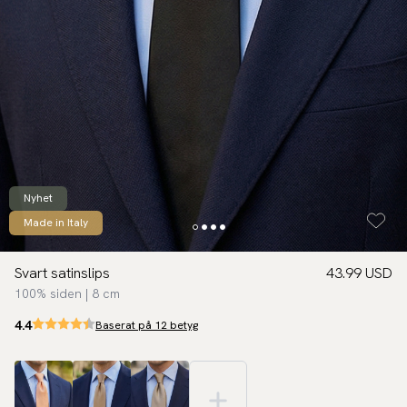
Nyhet
Made in Italy
Svart satinslips
43.99 USD
100% siden | 8 cm
4.4
Baserat på 12 betyg