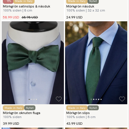
- 15%
Made in Italy
Made in Italy
Nyhet
Mörkgrön satinslips & näsduk
Mörkgrön näsduk
100% siden | 8 cm
100% siden | 32 x 32 cm
58.99 USD
68.98 USD
24.99 USD
Made in Italy
Nyhet
Made in Italy
Nyhet
Mörkgrön oknuten fluga
Mörkgrön slips
100% siden
100% siden | 8 cm
39.99 USD
43.99 USD