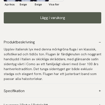
Aprikos
Beige
Beige
Visa fler
Lägg i varukorg
Produktbeskrivning
Upplev italiensk lyx med denna mörkgröna fluga i en klassisk,
sofistikerad och tidlös ton. Flugan är färdigknuten och noggrant
handsydd i Italien av skickliga skräddare, med glänsande satin
sidentyg vävt i Como av ett familjeägt väveri med över 100 års
hantverkstradition. Det tunga sidentyget ger både exklusiv
stadga och elegant form. Flugan har ett justerbart band som
passar alla halsstorlekar.
Specifikation
Färg:
Grön