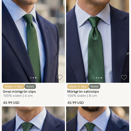
Made in Italy
Nyhet
Made in Italy
Nyhet
Smal mörkgrön slips
Mörkgrön satinslips
100% siden | 6 cm
100% siden | 8 cm
43.99 USD
43.99 USD