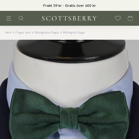
Frakt 39 kr - Gratis över 600 kr
Hem
Flugor herr
Mörkgröna flugor
Mörkgrön fluga