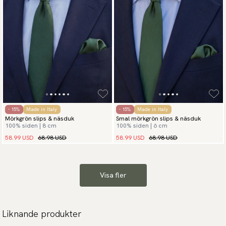
- 15%
Made in Italy
- 15%
Made in Italy
Mörkgrön slips & näsduk
Smal mörkgrön slips & näsduk
100% siden | 8 cm
100% siden | 6 cm
58.99 USD
68.98 USD
58.99 USD
68.98 USD
Visa fler
Liknande produkter