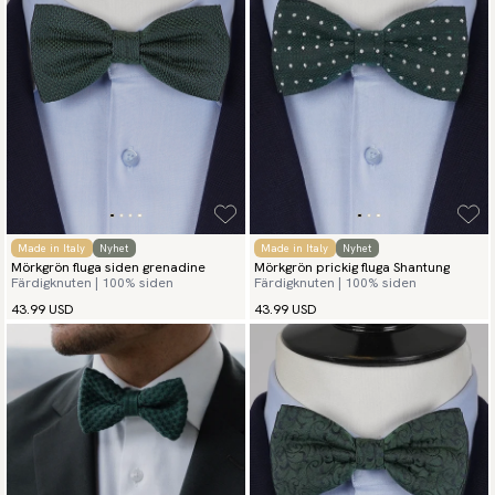
Made in Italy
Nyhet
Made in Italy
Nyhet
Mörkgrön fluga siden grenadine
Mörkgrön prickig fluga Shantung
Färdigknuten | 100% siden
Färdigknuten | 100% siden
43.99 USD
43.99 USD