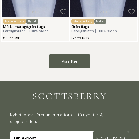
Made in Italy
Nyhet
Made in Italy
Nyhet
Mörk smaragdgrön fluga
Grön fluga
Färdigknuten | 100% siden
Färdigknuten | 100% siden
39.99 USD
39.99 USD
Visa fler
Nyhetsbrev - Prenumerera för att få nyheter &
erbjudanden.
REGISTRERA DIG