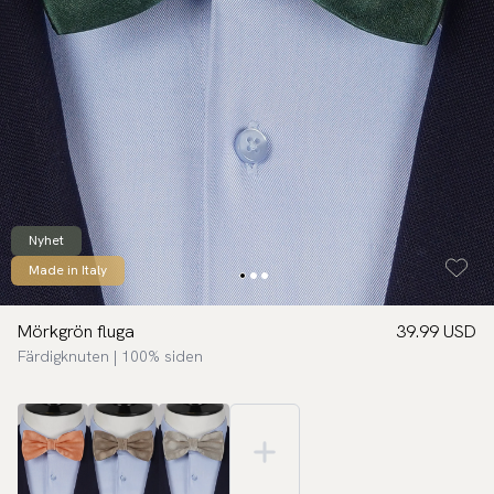
Nyhet
Made in Italy
Mörkgrön fluga
39.99 USD
Färdigknuten | 100% siden