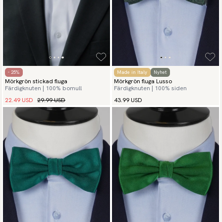
- 25%
Made in Italy
Nyhet
Mörkgrön stickad fluga
Mörkgrön fluga Lusso
Färdigknuten | 100% bomull
Färdigknuten | 100% siden
22.49 USD
29.99 USD
43.99 USD