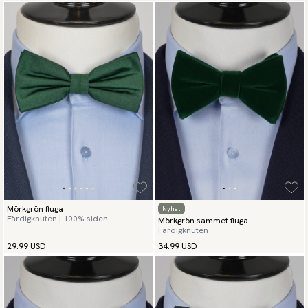
Mörkgrön fluga
Nyhet
Färdigknuten | 100% siden
Mörkgrön sammet fluga
Färdigknuten
29.99 USD
34.99 USD