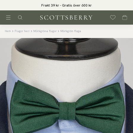
Frakt 39 kr - Gratis över 600 kr
Hem
Flugor herr
Mörkgröna flugor
Mörkgrön fluga