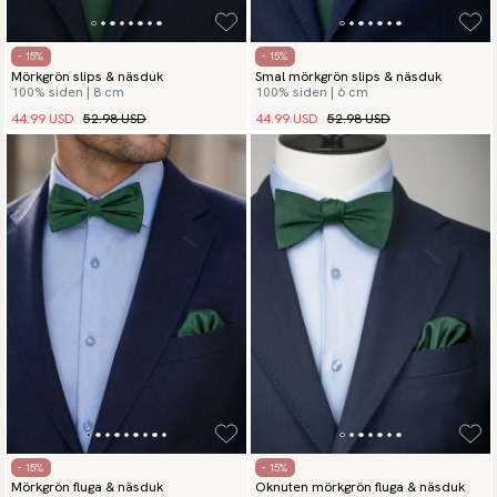
- 15%
- 15%
Mörkgrön slips & näsduk
Smal mörkgrön slips & näsduk
100% siden | 8 cm
100% siden | 6 cm
44.99 USD
52.98 USD
44.99 USD
52.98 USD
- 15%
- 15%
Mörkgrön fluga & näsduk
Oknuten mörkgrön fluga & näsduk