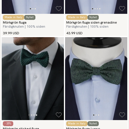
Made in Italy
Nyhet
Made in Italy
Nyhet
Mörkgrön fluga
Mörkgrön fluga siden grenadine
Färdigknuten | 100% siden
Färdigknuten | 100% siden
39.99 USD
43.99 USD
- 25%
Made in Italy
Nyhet
Mörkgrön stickad fluga
Mörkgrön fluga Lusso