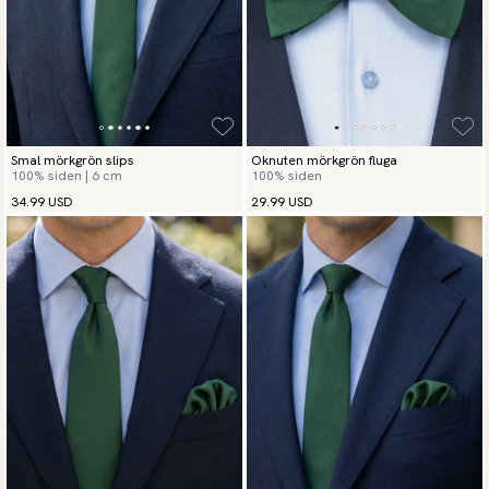
Smal mörkgrön slips
Oknuten mörkgrön fluga
100% siden | 6 cm
100% siden
34.99 USD
29.99 USD