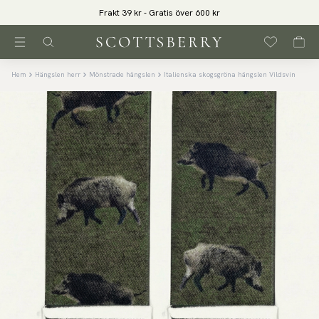
Frakt 39 kr - Gratis över 600 kr
Hem
Hängslen herr
Mönstrade hängslen
Italienska skogsgröna hängslen Vildsvin