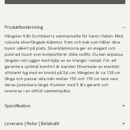
Produktbeskrivning
Hängslen från Scottsberry sammansatta för hand i Italien. Med
robusta silverfärgade klämmor fram och bak som håller dina
byxor säkert på plats. Silverklämmorna ger en elegant och
polerad touch som kompletterar olika outfits. Du kan anpassa
längden vid ryggen med hjälp av en triangel i metall. För att
garantera optimal komfort är banden tillverkade av elastiskt
slitstarkt tyg med en bredd på 3,6 cm. Hängslen är ca 128 cm
långa och passar alla män mellan 150 och 190 cm tack vare
deras justerbara längd. Kommer med 3 års garanti och
levereras i en stilfull sammetspåse.
Specifikation
Färg:
Grön
Leverans | Retur | Betalsätt
Modell:
3,6 cm (Breda)