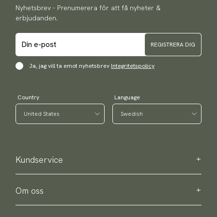
Nyhetsbrev - Prenumerera för att få nyheter &
erbjudanden.
REGISTRERA DIG
Ja, jag vill ta emot nyhetsbrev
Integritetspolicy
Country
Language
Kundservice
Kontakta oss
Köpinformation
Om oss
Om Scottsberry