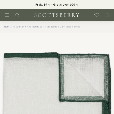
Frakt 39 kr - Gratis över 600 kr
Hem
Näsdukar
Vita näsdukar
Vit näsduk Dark Green Border