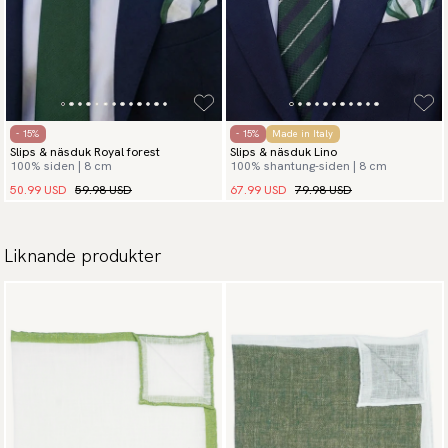
- 15%
- 15%
Made in Italy
Slips & näsduk Royal forest
Slips & näsduk Lino
100% siden | 8 cm
100% shantung-siden | 8 cm
50.99 USD
59.98 USD
67.99 USD
79.98 USD
Liknande produkter