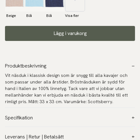
Beige
Blå
Blå
Visa fler
Lägg i varukorg
Produktbeskrivning
Vit näsduk i klassisk design som är snygg till alla kavajer och
som passar under alla årstider. Bröstnäsduken är sydd för
hand i Italien av 100% linnetyg. Tack vare att vi jobbar utan
mellanhänder kan vi erbjuda en näsduk i bästa kvalité till ett
rimligt pris. Mått: 33 x 33 cm. Varumärke: Scottsberry.
Specifikation
Färg:
Vit
Leverans | Retur | Betalsätt
Mönster:
Enfärgat