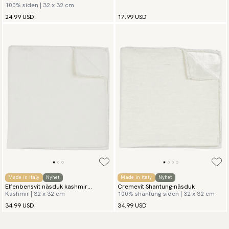
100% siden | 32 x 32 cm
24.99 USD
17.99 USD
Made in Italy
Nyhet
Made in Italy
Nyhet
Elfenbensvit näsduk kashmir
Cremevit Shantung-näsduk
Kashmir | 32 x 32 cm
100% shantung-siden | 32 x 32 cm
grenadine
34.99 USD
34.99 USD