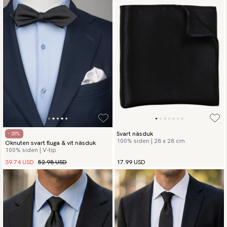
Svart näsduk
- 25%
100% siden | 28 x 28 cm
Oknuten svart fluga & vit näsduk
100% siden | V-tip
39.74 USD
52.98 USD
17.99 USD