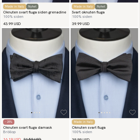
Made in Italy
Nyhet
Made in Italy
Nyhet
Oknuten svart fluga siden grenadine
Svart oknuten fluga
100% siden
100% siden
43.99 USD
39.99 USD
- 25%
Made in Italy
Oknuten svart fluga damask
Oknuten svart fluga
Bröllop
100% siden
16.19 USD
21.59 USD
39.99 USD