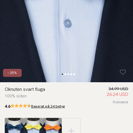
- 25%
Oknuten svart fluga
34.99 USD
26.24 USD
100% siden
Prishistorik
4.6
Baserat på 24 betyg