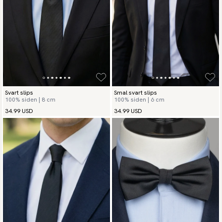
Svart slips
Smal svart slips
100% siden | 8 cm
100% siden | 6 cm
34.99 USD
34.99 USD