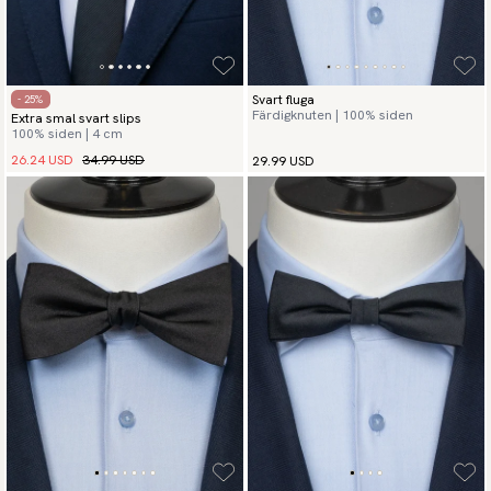
Svart fluga
- 25%
Färdigknuten | 100% siden
Extra smal svart slips
100% siden | 4 cm
26.24 USD
34.99 USD
29.99 USD