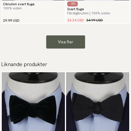
Oknuten svart fluga
- 25%
100% siden
Svart fluga
Färdigknuten | 100% siden
26.24 USD
34.99 USD
29.99 USD
Visa fler
Liknande produkter