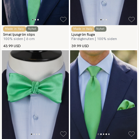
Made in Italy
Nyhet
Made in Italy
Nyhet
Smal ljusgrön slips
Ljusgrön fluga
100% siden | 6 cm
Färdigknuten | 100% siden
43.99 USD
39.99 USD