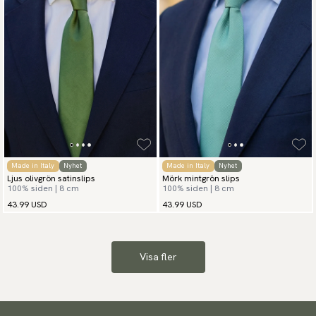
Made in Italy
Nyhet
Made in Italy
Nyhet
Ljus olivgrön satinslips
Mörk mintgrön slips
100% siden | 8 cm
100% siden | 8 cm
43.99 USD
43.99 USD
Visa fler