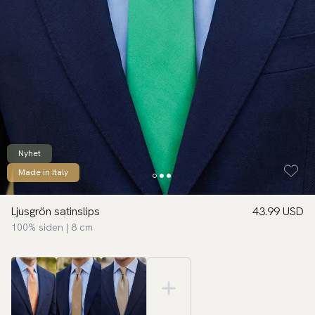
Nyhet
Made in Italy
Ljusgrön satinslips
43.99 USD
100% siden | 8 cm