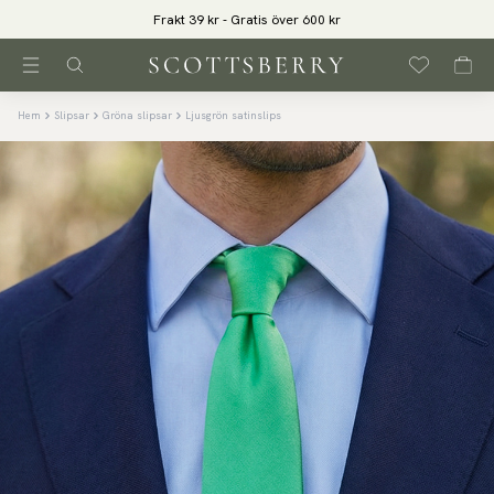
Frakt 39 kr - Gratis över 600 kr
Hem
Slipsar
Gröna slipsar
Ljusgrön satinslips