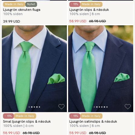
Made in Italy
Nyhet
- 15%
Made in Italy
Ljusgrön oknuten fluga
Ljusgrön slips & näsduk
100% siden
100% siden | 8 cm
58.99 USD
68.98 USD
39.99 USD
- 15%
Made in Italy
- 15%
Made in Italy
Smal ljusgrön slips & näsduk
Ljusgrön satinslips & näsduk
100% siden | 6 cm
100% siden | 8 cm
58.99 USD
68.98 USD
58.99 USD
68.98 USD