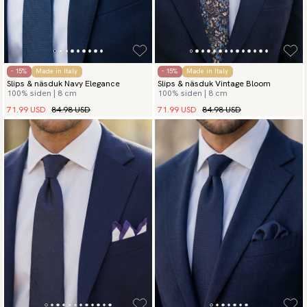
- 15%
Made in Italy
- 15%
Made in Italy
Slips & näsduk Navy Elegance
Slips & näsduk Vintage Bloom
100% siden | 8 cm
100% siden | 8 cm
71.99 USD
84.98 USD
71.99 USD
84.98 USD