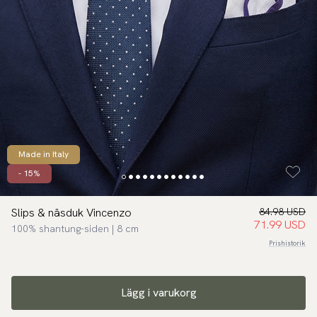
Made in Italy
- 15%
Slips & näsduk Vincenzo
84.98 USD
71.99 USD
100% shantung-siden | 8 cm
Prishistorik
Lägg i varukorg