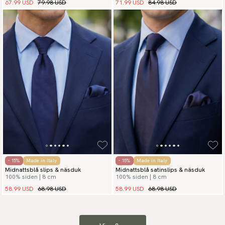
67.99 USD
79.98 USD
71.99 USD
84.98 USD
- 15%
Made in Italy
- 15%
Made in Italy
Midnattsblå slips & näsduk
Midnattsblå satinslips & näsduk
100% siden | 8 cm
100% siden | 8 cm
58.99 USD
68.98 USD
58.99 USD
68.98 USD