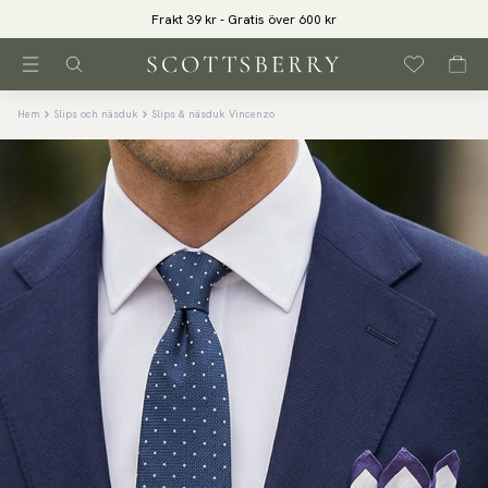
Frakt 39 kr - Gratis över 600 kr
Hem
Slips och näsduk
Slips & näsduk Vincenzo