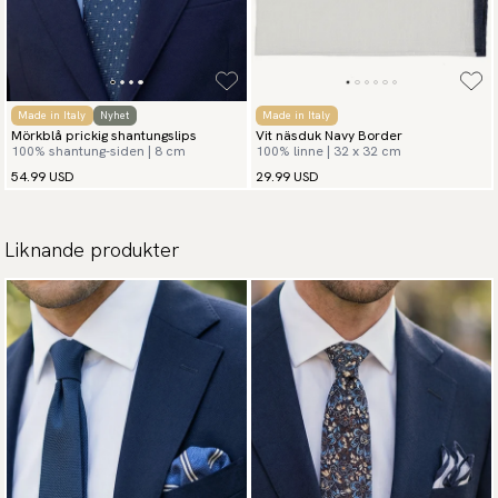
Made in Italy
Nyhet
Made in Italy
Mörkblå prickig shantungslips
Vit näsduk Navy Border
100% shantung-siden | 8 cm
100% linne | 32 x 32 cm
54.99 USD
29.99 USD
Liknande produkter