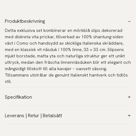
Produktbeskrivning
Detta exklusiva set kombinerar en mörkblå slips dekorerad
med diskreta vita prickar, tillverkad av 100% shantung-siden
vävt i Como och handsydd av skickliga italienska skräddare,
med en klassisk vit näsduk i 100% linne, 33 × 33 cm. Slipsens
mjukt borstade, matta yta och naturliga struktur ger ett unikt
uttryck, medan den fräscha linnennäsduken blir ett elegant och
mångsidigt tillskott till alla kavajer – oavsett säsong.
Tillsammans utstrålar de genuint italienskt hantverk och tidlös
stil.
Specifikation
Färg:
Blå
Leverans | Retur | Betalsätt
Mönster:
Mönstrat
Leverans:
Material:
Siden
Fraktkostnad
39 kr - Gratis över 600 kr.
Bredd:
8 cm (Standard)