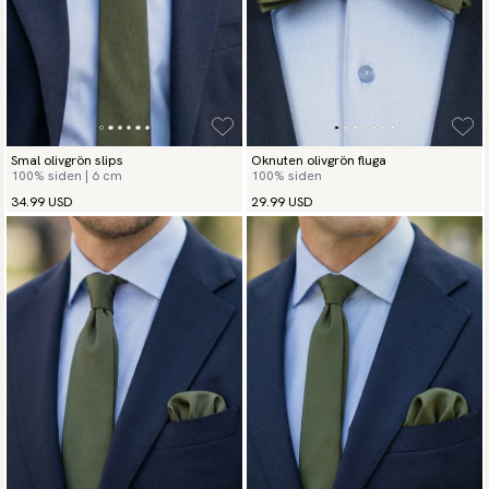
Smal olivgrön slips
Oknuten olivgrön fluga
100% siden | 6 cm
100% siden
34.99 USD
29.99 USD