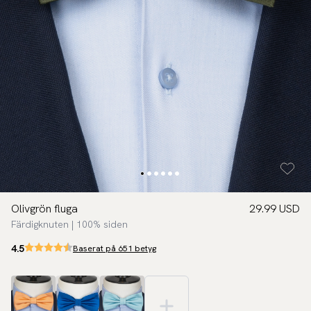
Olivgrön fluga
29.99 USD
Färdigknuten | 100% siden
4.5
Baserat på 651 betyg