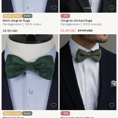
Made in Italy
Nyhet
- 25%
Mörk olivgrön fluga
Olivgrön stickad fluga
Färdigknuten | 100% siden
Färdigknuten | 100% bomull
22.49 USD
29.99 USD
39.99 USD
Made in Italy
Nyhet
- 25%