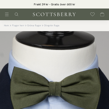
Frakt 39 kr - Gratis över 600 kr
Hem
Flugor herr
Gröna flugor
Olivgrön fluga