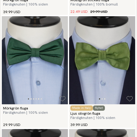
Mörkgrön fluga
Mossgrön stickad fluga
Färdigknuten | 100% siden
Färdigknuten | 100% bomull
22.49 USD
29.99 USD
39.99 USD
Mörkgrön fluga
Made in Italy
Nyhet
Färdigknuten | 100% siden
Ljus olivgrön fluga
Färdigknuten | 100% siden
29.99 USD
39.99 USD